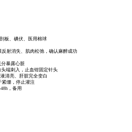
、解剖板、碘伏、医用棉球
待角膜反射消失、肌肉松弛，确认麻醉成功
充分暴露心脏
向头端刺入，止血钳固定针头
出液清亮、肝脏完全变白
干紧绷，停止灌注
48h，备用