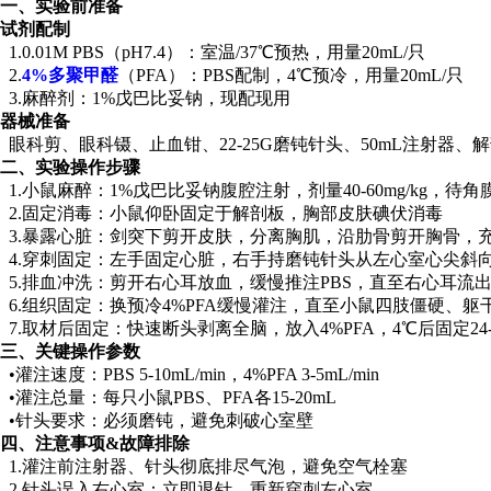
一、实验前准备
试剂配制
1.0.01M PBS（pH7.4）：室温/37℃预热，用量20mL/只
2.
4%多聚甲醛
（PFA）：PBS配制，4℃预冷，用量20mL/只
3.麻醉剂：1%戊巴比妥钠，现配现用
器械准备
眼科剪、眼科镊、止血钳、22-25G磨钝针头、50mL注射器
二、实验操作步骤
1.小鼠麻醉：1%戊巴比妥钠腹腔注射，剂量40-60mg/kg，
2.固定消毒：小鼠仰卧固定于解剖板，胸部皮肤碘伏消毒
3.暴露心脏：剑突下剪开皮肤，分离胸肌，沿肋骨剪开胸骨，
4.穿刺固定：左手固定心脏，右手持磨钝针头从左心室心尖斜
5.排血冲洗：剪开右心耳放血，缓慢推注PBS，直至右心耳流
6.组织固定：换预冷4%PFA缓慢灌注，直至小鼠四肢僵硬、躯
7.取材后固定：快速断头剥离全脑，放入4%PFA，4℃后固定24-
三、关键操作参数
•灌注速度：PBS 5-10mL/min，4%PFA 3-5mL/min
•灌注总量：每只小鼠PBS、PFA各15-20mL
•针头要求：必须磨钝，避免刺破心室壁
四、注意事项&故障排除
1.灌注前注射器、针头彻底排尽气泡，避免空气栓塞
2.针头误入右心室：立即退针，重新穿刺左心室