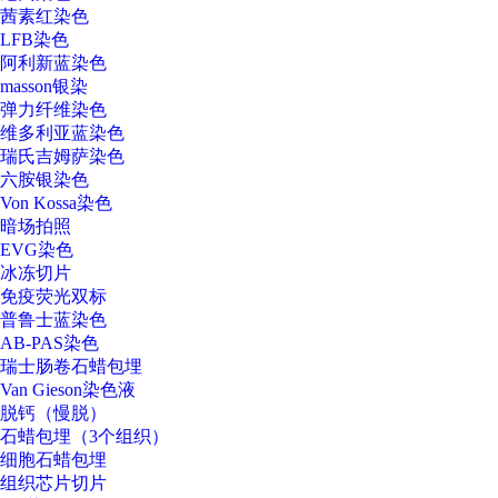
茜素红染色
LFB染色
阿利新蓝染色
masson银染
弹力纤维染色
维多利亚蓝染色
瑞氏吉姆萨染色
六胺银染色
Von Kossa染色
暗场拍照
EVG染色
冰冻切片
免疫荧光双标
普鲁士蓝染色
AB-PAS染色
瑞士肠卷石蜡包埋
Van Gieson染色液
脱钙（慢脱）
石蜡包埋（3个组织）
细胞石蜡包埋
组织芯片切片