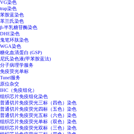
VG染色
trap染色
苯胺蓝染色
革兰氏染色
β-半乳糖苷酶染色
DHE染色
鬼笔环肽染色
WGA染色
糖化血清蛋白 (GSP)
尼氏染色液(甲苯胺蓝法)
分子病理学服务
免疫荧光单标
Tunel服务
原位杂交
IHC（免疫组化）
组织芯片免疫组化染色
普通切片免疫荧光三标（四色）染色
普通切片免疫荧光四标（五色）染色
普通切片免疫荧光五标（六色）染色
组织芯片免疫荧光单标（双色）染色
组织芯片免疫荧光双标（三色）染色