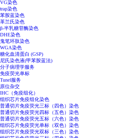
VG染色
trap染色
苯胺蓝染色
革兰氏染色
β-半乳糖苷酶染色
DHE染色
鬼笔环肽染色
WGA染色
糖化血清蛋白 (GSP)
尼氏染色液(甲苯胺蓝法)
分子病理学服务
免疫荧光单标
Tunel服务
原位杂交
IHC（免疫组化）
组织芯片免疫组化染色
普通切片免疫荧光三标（四色）染色
普通切片免疫荧光四标（五色）染色
普通切片免疫荧光五标（六色）染色
组织芯片免疫荧光单标（双色）染色
组织芯片免疫荧光双标（三色）染色