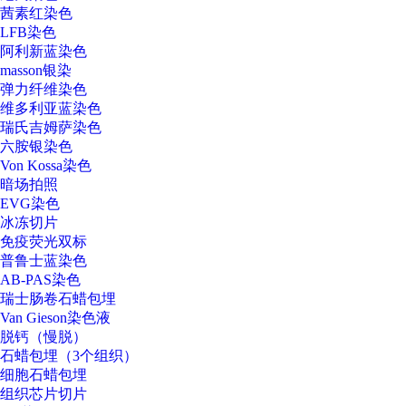
茜素红染色
LFB染色
阿利新蓝染色
masson银染
弹力纤维染色
维多利亚蓝染色
瑞氏吉姆萨染色
六胺银染色
Von Kossa染色
暗场拍照
EVG染色
冰冻切片
免疫荧光双标
普鲁士蓝染色
AB-PAS染色
瑞士肠卷石蜡包埋
Van Gieson染色液
脱钙（慢脱）
石蜡包埋（3个组织）
细胞石蜡包埋
组织芯片切片