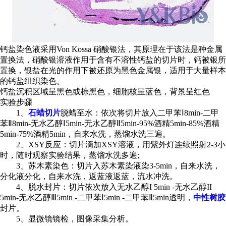
钙盐染色液采用Von Kossa 硝酸银法，其原理在于该法是种金属
置换法，硝酸银溶液作用于含有不溶性钙盐的切片时，钙被银所
置换，银盐在光的作用下被还原为黑色金属银，适用于大量样本
的钙盐组织染色。
钙盐沉积区域呈黑色或棕黑色，细胞核呈蓝色，背景呈红色
实验步骤
1、
石蜡切片
脱蜡至水：依次将切片放入二甲苯Ⅰ8min-二甲
苯Ⅱ8min-无水乙醇Ⅰ5min-无水乙醇Ⅱ5min-95%酒精5min-85%酒精
5min-75%酒精5min，自来水洗，蒸馏水洗三遍。
2、XSY反应：切片滴加XSY溶液，用紫外灯连续照射2-3小
时，随时观察实验结果，蒸馏水洗多遍;
3、苏木素染色：切片入苏木素染液染3-5min，自来水洗，
分化液分化，自来水洗，返蓝液返蓝，流水冲洗。
4、脱水封片：切片依次放入无水乙醇I 5min -无水乙醇II
5min-无水乙醇Ⅲ5min -二甲苯Ⅰ5min -二甲苯Ⅱ5min透明，
中性树胶
封片。
5、显微镜镜检，图像采集分析。