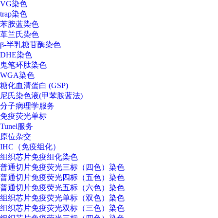
VG染色
trap染色
苯胺蓝染色
革兰氏染色
β-半乳糖苷酶染色
DHE染色
鬼笔环肽染色
WGA染色
糖化血清蛋白 (GSP)
尼氏染色液(甲苯胺蓝法)
分子病理学服务
免疫荧光单标
Tunel服务
原位杂交
IHC（免疫组化）
组织芯片免疫组化染色
普通切片免疫荧光三标（四色）染色
普通切片免疫荧光四标（五色）染色
普通切片免疫荧光五标（六色）染色
组织芯片免疫荧光单标（双色）染色
组织芯片免疫荧光双标（三色）染色