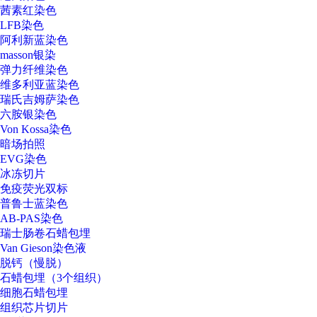
茜素红染色
LFB染色
阿利新蓝染色
masson银染
弹力纤维染色
维多利亚蓝染色
瑞氏吉姆萨染色
六胺银染色
Von Kossa染色
暗场拍照
EVG染色
冰冻切片
免疫荧光双标
普鲁士蓝染色
AB-PAS染色
瑞士肠卷石蜡包埋
Van Gieson染色液
脱钙（慢脱）
石蜡包埋（3个组织）
细胞石蜡包埋
组织芯片切片