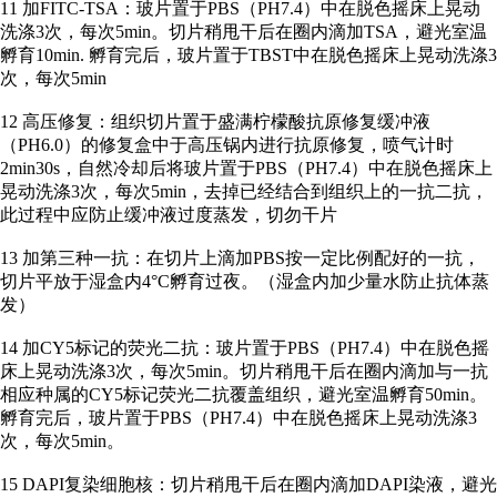
11 加FITC-TSA：玻片置于PBS（PH7.4）中在脱色摇床上晃动
洗涤3次，每次5min。切片稍甩干后在圈内滴加TSA，避光室温
孵育10min. 孵育完后，玻片置于TBST中在脱色摇床上晃动洗涤3
次，每次5min
12 高压修复：组织切片置于盛满柠檬酸抗原修复缓冲液
（PH6.0）的修复盒中于高压锅内进行抗原修复，喷气计时
2min30s，自然冷却后将玻片置于PBS（PH7.4）中在脱色摇床上
晃动洗涤3次，每次5min，去掉已经结合到组织上的一抗二抗，
此过程中应防止缓冲液过度蒸发，切勿干片
13 加第三种一抗：在切片上滴加PBS按一定比例配好的一抗，
切片平放于湿盒内4°C孵育过夜。（湿盒内加少量水防止抗体蒸
发）
14 加CY5标记的荧光二抗：玻片置于PBS（PH7.4）中在脱色摇
床上晃动洗涤3次，每次5min。切片稍甩干后在圈内滴加与一抗
相应种属的CY5标记荧光二抗覆盖组织，避光室温孵育50min。
孵育完后，玻片置于PBS（PH7.4）中在脱色摇床上晃动洗涤3
次，每次5min。
15 DAPI复染细胞核：切片稍甩干后在圈内滴加DAPI染液，避光