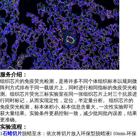
服务介绍：
组织芯片的免疫荧光检测，是将许多不同个体组织标本以规则微
阵列方式排布于同一载玻片上，同时进行相同指标的免疫荧光检
测。组织芯片荧光三标实验室在同一张组织芯片上对三个抗原进
行同时标记，从而实现定性，定位，半定量分析。 组织芯片的
免疫荧光检测，标本体积小, 标本信息含量大 , 一次性实验即可
获大量结果。实验条件更易控制一致，减少批间批内误差，结果
更准确。
实验流程：
1
石蜡切片
脱蜡至水：依次将切片放入环保型脱蜡液I 10min-环保