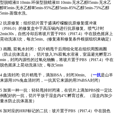
型脱蜡液II 10min-环保型脱蜡液III 10min-无水乙醇Ⅰ5min-无水乙
醇Ⅱ5min-无水乙醇Ⅲ5min-95%乙醇5min-85%乙醇5min-75%乙醇
5min-蒸馏水洗。
2 抗原修复：组织切片置于盛满柠檬酸抗原修复缓冲液
（PH6.0）的修复盒中于高压锅内进行抗原修复。喷气计时
2min30s，自然冷却后将玻片置于PBS（PH7.4）中在脱色摇床上
晃动洗涤3次，每次5min。(修复液和修复条件根据组织来确定）
3 画圈, 双氧水封闭：切片稍甩干后用组化笔在组织周围画圈
（防止抗体流走），切片放入3%双氧水溶液，室温避光孵育25
min，封闭内源性的过氧化物酶，将玻片置于PBS（PH7.4）中在
脱色摇床上晃动洗涤3次，每次5min
4 血清封闭: 切片稍甩干，滴加BSA，封闭30min。（
一抗
是山羊
来源用10%兔血清封闭，一抗其它来源的用3%BSA封闭）
5 加第一种一抗：轻轻甩掉封闭液，在切片上滴加PBS按一定比
例配好的一抗，切片平放于湿盒内4°C孵育过夜。（湿盒内加少
量水防止抗体蒸发）
6 加对应的HRP标记的二抗：玻片置于PBS（PH7.4）中在脱色