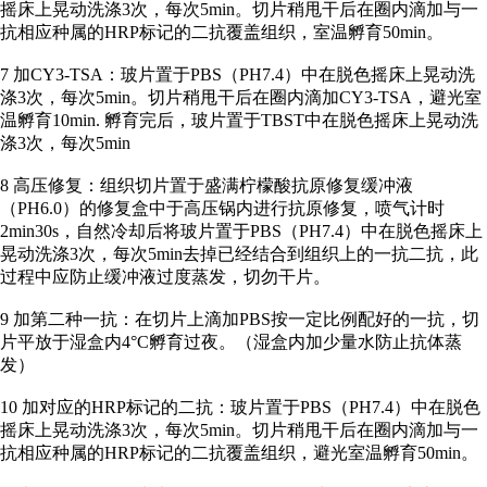
摇床上晃动洗涤3次，每次5min。切片稍甩干后在圈内滴加与一
抗相应种属的HRP标记的二抗覆盖组织，室温孵育50min。
7 加CY3-TSA：玻片置于PBS（PH7.4）中在脱色摇床上晃动洗
涤3次，每次5min。切片稍甩干后在圈内滴加CY3-TSA，避光室
温孵育10min. 孵育完后，玻片置于TBST中在脱色摇床上晃动洗
涤3次，每次5min
8 高压修复：组织切片置于盛满柠檬酸抗原修复缓冲液
（PH6.0）的修复盒中于高压锅内进行抗原修复，喷气计时
2min30s，自然冷却后将玻片置于PBS（PH7.4）中在脱色摇床上
晃动洗涤3次，每次5min去掉已经结合到组织上的一抗二抗，此
过程中应防止缓冲液过度蒸发，切勿干片。
9 加第二种一抗：在切片上滴加PBS按一定比例配好的一抗，切
片平放于湿盒内4°C孵育过夜。（湿盒内加少量水防止抗体蒸
发）
10 加对应的HRP标记的二抗：玻片置于PBS（PH7.4）中在脱色
摇床上晃动洗涤3次，每次5min。切片稍甩干后在圈内滴加与一
抗相应种属的HRP标记的二抗覆盖组织，避光室温孵育50min。