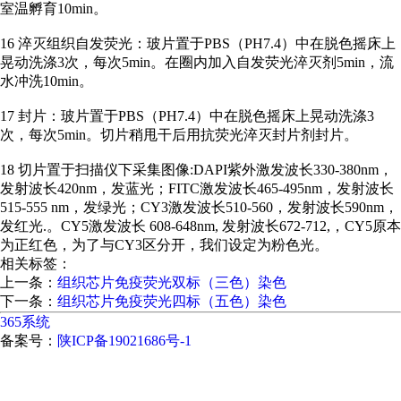
室温孵育10min。
16 淬灭组织自发荧光：玻片置于PBS（PH7.4）中在脱色摇床上
晃动洗涤3次，每次5min。在圈内加入自发荧光淬灭剂5min，流
水冲洗10min。
17 封片：玻片置于PBS（PH7.4）中在脱色摇床上晃动洗涤3
次，每次5min。切片稍甩干后用抗荧光淬灭封片剂封片。
18 切片置于扫描仪下采集图像:DAPI紫外激发波长330-380nm，
发射波长420nm，发蓝光；FITC激发波长465-495nm，发射波长
515-555 nm，发绿光；CY3激发波长510-560，发射波长590nm，
发红光.。CY5激发波长 608-648nm, 发射波长672-712,，CY5原本
为正红色，为了与CY3区分开，我们设定为粉色光。
相关标签：
上一条：
组织芯片免疫荧光双标（三色）染色
下一条：
组织芯片免疫荧光四标（五色）染色
365系统
备案号：
陕ICP备19021686号-1