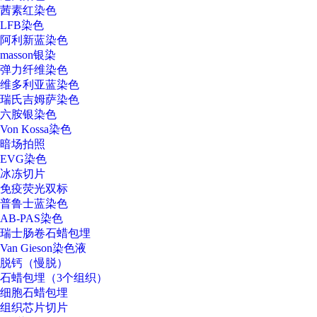
茜素红染色
LFB染色
阿利新蓝染色
masson银染
弹力纤维染色
维多利亚蓝染色
瑞氏吉姆萨染色
六胺银染色
Von Kossa染色
暗场拍照
EVG染色
冰冻切片
免疫荧光双标
普鲁士蓝染色
AB-PAS染色
瑞士肠卷石蜡包埋
Van Gieson染色液
脱钙（慢脱）
石蜡包埋（3个组织）
细胞石蜡包埋
组织芯片切片