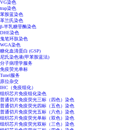
VG染色
trap染色
苯胺蓝染色
革兰氏染色
β-半乳糖苷酶染色
DHE染色
鬼笔环肽染色
WGA染色
糖化血清蛋白 (GSP)
尼氏染色液(甲苯胺蓝法)
分子病理学服务
免疫荧光单标
Tunel服务
原位杂交
IHC（免疫组化）
组织芯片免疫组化染色
普通切片免疫荧光三标（四色）染色
普通切片免疫荧光四标（五色）染色
普通切片免疫荧光五标（六色）染色
组织芯片免疫荧光单标（双色）染色
组织芯片免疫荧光双标（三色）染色