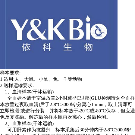
样本要求:
1.适用:人、大鼠、小鼠、兔、羊等动物
2.送样运输要求:
1、血清样本(干冰运输)
全血标本请于室温放置2小时或4°C过夜(GLU检测请勿全血样
本放置过夜取血清)后于2-8°C3000转/分离心15min，取上清即可
立即检测;或进行分装，并将标本放于-20°C或-80°C保存，但应避
免反复冻融。解冻后的样本应再次离心，然后检测。
2、血浆样本(干冰运输)
可用肝素作为抗凝剂，标本采集后30分钟内于2-8°C3000转/