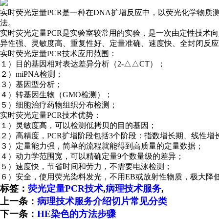
实时荧光定量PCR是一种在DNA扩增反应中，以荧光化学物质
法。
实时荧光定量PCR是实验室较常用的实验，是一次由定性技术向
异性强、灵敏度高、重复性好、定量准确、速度快、全封闭反应
实时荧光定量PCR技术应用范围：
１）目的基因相对表达差异分析（2-△△CT）；
２）miPNA检测；
３）基因型分析；
４）转基因生物（GMO检测）；
５）细胞治疗药物组织分布检测；
实时荧光定量PCR技术优势：
１）灵敏度高，可以检测低拷贝的目的基因；
２）高精度，PCR扩增阶段包括3个阶段：指数增长期、线性增
３）定量能力强，简单的流程就能得到高质量的定量数据；
４）动力学范围宽，可以精确定量9个数量级的差异；
５）速度快，节省时间和劳力，不需要电泳检测；
６）安全，使用荧光染料发光，不用EB或放射性物质，极大降
标签：
荧光定量PCR技术
,
病理技术服务
,
上一条：
病理技术服务介绍切片常见分类
下一条：
HE染色的方法步骤