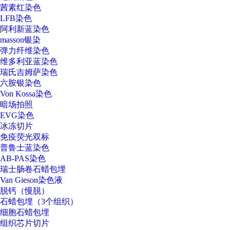
茜素红染色
LFB染色
阿利新蓝染色
masson银染
弹力纤维染色
维多利亚蓝染色
瑞氏吉姆萨染色
六胺银染色
Von Kossa染色
暗场拍照
EVG染色
冰冻切片
免疫荧光双标
普鲁士蓝染色
AB-PAS染色
瑞士肠卷石蜡包埋
Van Gieson染色液
脱钙（慢脱）
石蜡包埋（3个组织）
细胞石蜡包埋
组织芯片切片