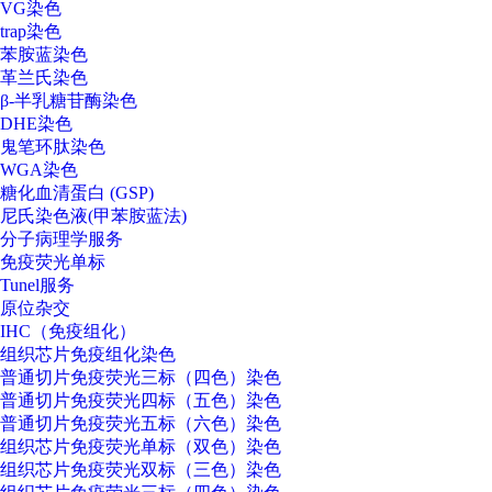
VG染色
trap染色
苯胺蓝染色
革兰氏染色
β-半乳糖苷酶染色
DHE染色
鬼笔环肽染色
WGA染色
糖化血清蛋白 (GSP)
尼氏染色液(甲苯胺蓝法)
分子病理学服务
免疫荧光单标
Tunel服务
原位杂交
IHC（免疫组化）
组织芯片免疫组化染色
普通切片免疫荧光三标（四色）染色
普通切片免疫荧光四标（五色）染色
普通切片免疫荧光五标（六色）染色
组织芯片免疫荧光单标（双色）染色
组织芯片免疫荧光双标（三色）染色