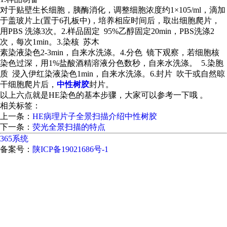
对于贴壁生长细胞，胰酶消化，调整细胞浓度约1×105/ml，滴加
于盖玻片上(置于6孔板中)，培养相应时间后，取出细胞爬片，
用PBS 洗涤3次。2.样品固定 95%乙醇固定20min，PBS洗涤2
次，每次1min。3.染核 苏木
素染液染色2-3min，自来水洗涤。4.分色 镜下观察，若细胞核
染色过深，用1%盐酸酒精溶液分色数秒，自来水洗涤。 5.染胞
质 浸入伊红染液染色1min，自来水洗涤。6.封片 吹干或自然晾
干细胞爬片后，
中性树胶
封片。
以上六点就是HE染色的基本步骤，大家可以参考一下哦 。
相关标签：
上一条：
HE病理片子全景扫描介绍中性树胶
下一条：
荧光全景扫描的特点
365系统
备案号：
陕ICP备19021686号-1