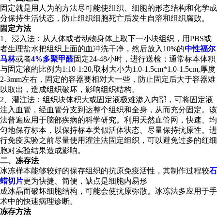
固定就是用人为的方法尽可能使组织、细胞的形态结构和化学成
分保持生活状态，防止组织细胞死亡后发生自溶和组织腐败。
固定方法
1、浸入法：从人体或者动物身体上取下一小块组织，用PBS或
者生理盐水把组织上面的血冲洗干净，然后放入10%的
中性福尔
马林
或者
4%多聚甲醛
固定24-48小时，进行送检；通常标本体积
与固定液的比例为1:10-1:20,取材大小为1.0-1.5cm*1.0-1.5cm,厚度
2-3mm左右，固定的容器要相对大一些，防止固定后大于容器难
以取出，造成组织破坏，影响组织结构。
2、灌注法：组织块体积大或固定液极难渗入内部，可将固定液
注入血管，经血管分支到达整个组织和全身，从而充分固定。该
法普遍应用于脑部疾病的科学研究。利用天然血管网，快速、均
匀地保存标本，以保持标本类似活体状态、尽量保持抗原性。进
行免疫实验之前尽量使用灌注法固定组织，可以避免过多的红细
胞对实验结果造成影响。
二、冻存法
冰冻样本能够较好的保存组织的抗原免疫活性，其制作过程较
石
蜡切片
更为快捷、简便，缺点是细胞内易形
成冰晶而破坏细胞结构，可能会使抗原弥散。冰冻法多应用于手
术中的快速病理诊断。
冻存方法