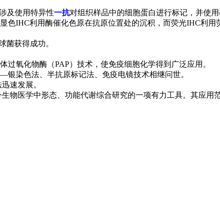
 涉及使用特异性
一抗
对组织样品中的细胞蛋白进行标记，并使用
显色IHC利用酶催化色原在抗原位置处的沉积，而荧光IHC利
双球菌获得成功。
酶——抗体过氧化物酶（PAP）技术，使免疫细胞化学得到广泛应用。
疫金—银染色法、半抗原标记法、免疫电镜技术相继问世。
法迅速发展。
为如今生物医学中形态、功能代谢综合研究的一项有力工具。其应