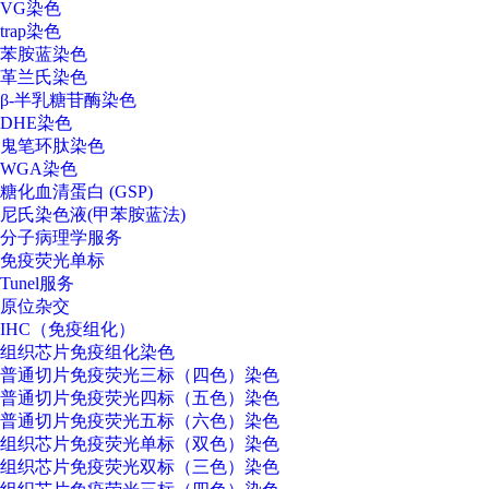
VG染色
trap染色
苯胺蓝染色
革兰氏染色
β-半乳糖苷酶染色
DHE染色
鬼笔环肽染色
WGA染色
糖化血清蛋白 (GSP)
尼氏染色液(甲苯胺蓝法)
分子病理学服务
免疫荧光单标
Tunel服务
原位杂交
IHC（免疫组化）
组织芯片免疫组化染色
普通切片免疫荧光三标（四色）染色
普通切片免疫荧光四标（五色）染色
普通切片免疫荧光五标（六色）染色
组织芯片免疫荧光单标（双色）染色
组织芯片免疫荧光双标（三色）染色