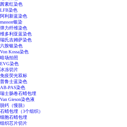
茜素红染色
LFB染色
阿利新蓝染色
masson银染
弹力纤维染色
维多利亚蓝染色
瑞氏吉姆萨染色
六胺银染色
Von Kossa染色
暗场拍照
EVG染色
冰冻切片
免疫荧光双标
普鲁士蓝染色
AB-PAS染色
瑞士肠卷石蜡包埋
Van Gieson染色液
脱钙（慢脱）
石蜡包埋（3个组织）
细胞石蜡包埋
组织芯片切片