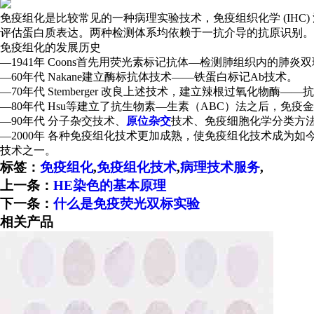
免疫组化是比较常见的一种病理实验技术，免疫组织化学 (IHC)
评估蛋白质表达。两种检测体系均依赖于一抗介导的抗原识别。
免疫组化的发展历史
—1941年 Coons首先用荧光素标记抗体—检测肺组织内的肺炎
—60年代 Nakane建立酶标抗体技术——铁蛋白标记Ab技术。
—70年代 Stemberger 改良上述技术，建立辣根过氧化物
—80年代 Hsu等建立了抗生物素—生素（ABC）法之后，免
—90年代 分子杂交技术、
原位杂交
技术、免疫细胞化学分类方
—2000年 各种免疫组化技术更加成熟，使免疫组化技术成
技术之一。
标签：
免疫组化
,
免疫组化技术
,
病理技术服务
,
上一条：
HE染色的基本原理
下一条：
什么是免疫荧光双标实验
相关产品